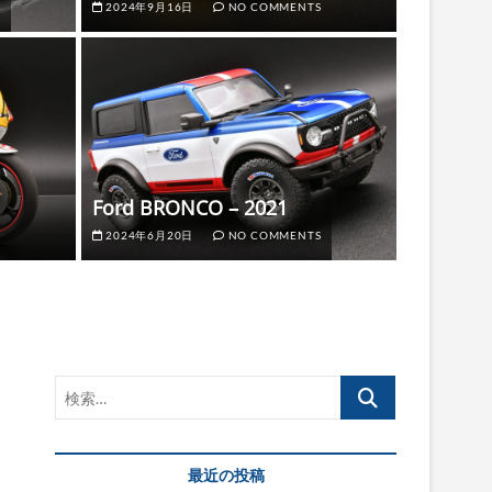
2024年9月16日
NO COMMENTS
GALLERY
lph Anderson-
Ford 
Ford BRONCO – 2021
S
2024年6
2024年6月20日
NO COMMENTS
検
索…
最近の投稿