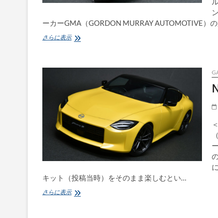
ル
ーカーGMA（GORDON MURRAY AUTOMOTIV
GMA
さらに表示
T.50
G
N
＜
（
ー
キット（投稿当時）をそのまま楽しむとい…
NISSAN
さらに表示
Fairlady
Z
(RZ34)