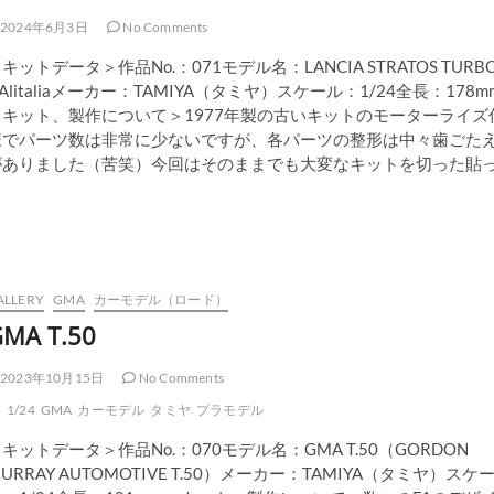
2024年6月3日
No Comments
キットデータ＞作品No.：071モデル名：LANCIA STRATOS TURB
 Alitaliaメーカー：TAMIYA（タミヤ）スケール：1/24全長：178m
＜キット、製作について＞1977年製の古いキットのモーターライズ
様でパーツ数は非常に少ないですが、各パーツの整形は中々歯ごた
がありました（苦笑）今回はそのままでも大変なキットを切った貼
ALLERY
GMA
カーモデル（ロード）
MA T.50
2023年10月15日
No Comments
1/24
GMA
カーモデル
タミヤ
プラモデル
キットデータ＞作品No.：070モデル名：GMA T.50（GORDON
URRAY AUTOMOTIVE T.50）メーカー：TAMIYA（タミヤ）スケ