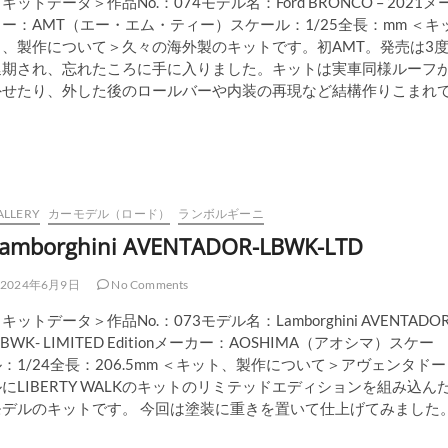
キットデータ＞作品No.：074モデル名：Ford BRONCO – 2021メ
ー：AMT（エー・エム・ティー）スケール：1/25全長：mm ＜キ
ト、製作について＞久々の海外製のキットです。初AMT。発売は3
延期され、忘れたころに手に入りました。キットは実車同様ルーフ
外せたり、外した後のロールバーや内装の再現など結構作りこまれ
ALLERY
カーモデル（ロード）
ランボルギーニ
amborghini AVENTADOR-LBWK-LTD
2024年6月9日
No Comments
キットデータ＞作品No.：073モデル名：Lamborghini AVENTADO
LBWK- LIMITED Editionメーカー：AOSHIMA（アオシマ）スケー
：1/24全長：206.5mm ＜キット、製作について＞アヴェンタドー
にLIBERTY WALKのキットのリミテッドエディションを組み込ん
モデルのキットです。 今回は塗装に重きを置いて仕上げてみました