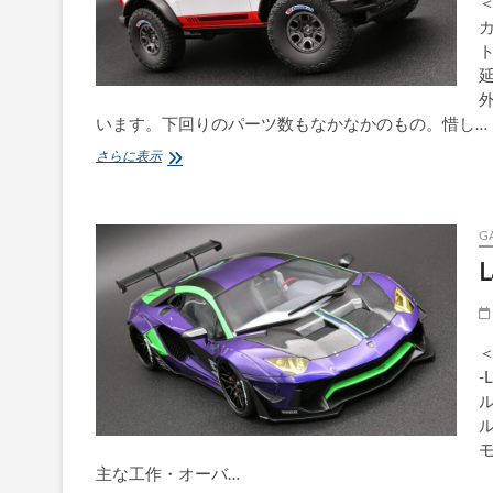
＜
カ
います。下回りのパーツ数もなかなかのもの。惜し…
Ford
さらに表示
BRONCO
–
2021
G
L
＜
-
ル
ル
主な工作・オーバ…