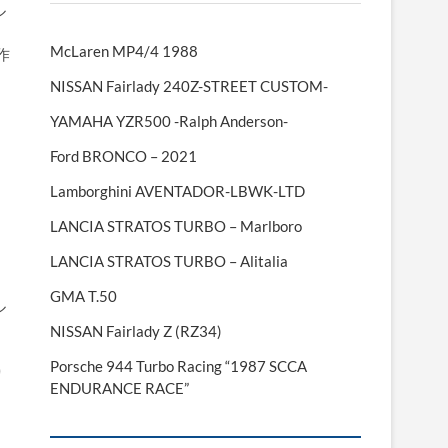
ル
McLaren MP4/4 1988
作
く
NISSAN Fairlady 240Z-STREET CUSTOM-
YAMAHA YZR500 -Ralph Anderson-
Ford BRONCO – 2021
Lamborghini AVENTADOR-LBWK-LTD
LANCIA STRATOS TURBO – Marlboro
LANCIA STRATOS TURBO – Alitalia
GMA T.50
ル
NISSAN Fairlady Z (RZ34)
Porsche 944 Turbo Racing “1987 SCCA
り
ENDURANCE RACE”