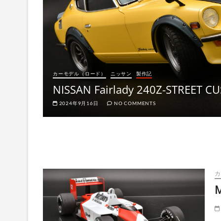
カーモデル（ロード）
ニッサン
製作記
NISSAN Fairlady 240Z-STREET C
2024年9月16日
NO COMMENTS
カ
M