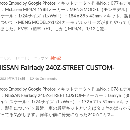
hoto Embed by Google Photos ＜キットデータ＞作品No.：077モデ
：McLaren MP4/4 1988メーカー：MENG MODEL（モンモデル）
ケール：1/24サイズ（LxWxH）：184 x 89 x 43mm ＜キット、製
ついて＞MENG MODELの1/24カーモデルシリーズがまたやって
ました。RV車→箱車→F1、しかもMP4/4。1/12も驚…
ーモデル（ロード）
ニッサン
製作記
ISSAN Fairlady 240Z-STREET CUSTOM-
2024年9月16日
No Comments
hoto Embed by Google Photos ＜キットデータ＞作品No.：076モデ
：NISSAN Fairlady 240Z-STREET CUSTOM-メーカー：Tamiya（タ
ヤ）スケール：1/24サイズ（LxWxH）：172 x 71 x 52mm ＜キッ
ト、製作について＞最近、車の最新キットといえばタミヤのばっか
作ってる気がします。何年か前に発売になった240Zにカス…