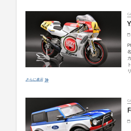
240Z-
STREET
CUSTOM-
G
Y
P
名
ガ
YAMAHA
さらに表示
YZR500
-
Ralph
Anderson-
G
F