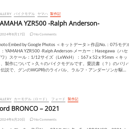
ALLERY
バイクモデル
ヤマハ
製作記
AMAHA YZR500 -Ralph Anderson-
2024年8月17日
No Comments
hoto Embed by Google Photos ＜キットデータ＞作品No.：075モデ
：YAMAHA YZR500 -Ralph Anderson-メーカー：Hasegawa（ハセ
ワ）スケール：1/12サイズ（LxWxH）：167 x 52 x 95mm ＜キッ
ト、製作について＞久々のバイクモデルです。愛読書（？）のバリ
リ伝説で、グンのWGP時のライバル、ラルフ・アンダーソンが駆…
ALLERY
カーモデル（ロード）
フォード
製作記
ord BRONCO – 2021
2024年6月20日
No Comments