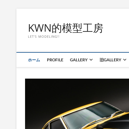
Skip
to
KWN的模型工房
content
LET'S MODELING!!
ホーム
PROFILE
GALLERY
旧GALLERY