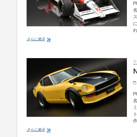
P
名
ス
に
れ
McLaren
さらに表示
MP4/4
1988
カ
N
P
名
ミ
NISSAN
さらに表示
Fairlady