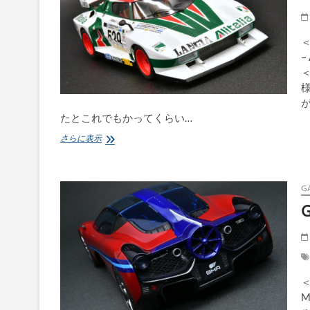
＜
–
たとこれでもかってくらい…
LANCIA
さらに表示
STRATOS
TURBO
–
Alitalia
G
G
＜
M