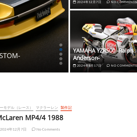
2024年12月7日
NO COMMENTS
GALLERY
バイクモデル
ヤマハ
製作記
YAMAHA YZR500 -Ralph
USTOM-
YAMAHA YZR500 -Ra
Anderson-
2024年8月17日
NO COMMENT
2024年8月17日
NO COMMENTS
ーモデル（レース）
マクラーレン
製作記
cLaren MP4/4 1988
2024年12月7日
No Comments