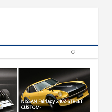
NISSAN Fairlady 240Z-STREET
CUSTOM-