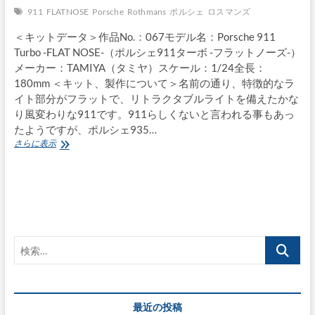
911
FLATNOSE
Porsche
Rothmans
ポルシェ
ロスマンズ
＜キットデータ＞作品No.：067モデル名：Porsche 911
Turbo -FLAT NOSE-（ポルシェ911ターボ -フラットノーズ-）
メーカー：TAMIYA（タミヤ）スケール：1/24全長：
180mm ＜キット、製作について＞名前の通り、特徴的なラ
イト部分がフラットで、リトラクタブルライトを備えたかな
り風変わりな911です。911らしくないと言われる事もあっ
たようですが、ポルシェ935…
Porsche
さらに表示
911
Turbo
-
FLAT
NOSE-
検
索…
最近の投稿