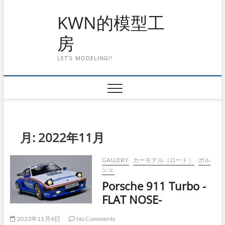
Skip
KWN的模型工
to
content
房
LET'S MODELING!!
月:
2022年11月
GALLERY
カーモデル（ロード）
ポル
シェ
Porsche 911 Turbo -
FLAT NOSE-
2022年11月4日
No Comments