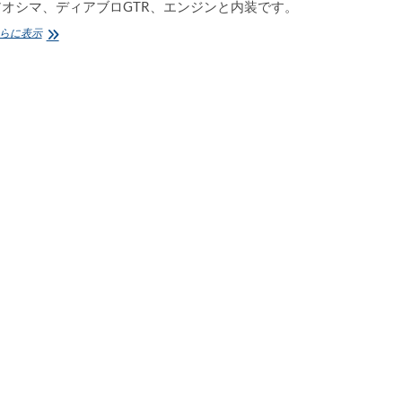
アオシマ、ディアブロGTR、エンジンと内装です。
デ
らに表示
ィ
ア
ブ
ロ
GTR、
エ
ン
ジ
ン・
内
装