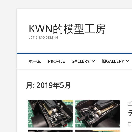
Skip
to
KWN的模型工房
content
LET'S MODELING!!
ホーム
PROFILE
GALLERY
旧GALLERY
月:
2019年5月
デ