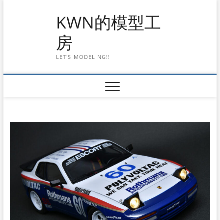
Skip
KWN的模型工
to
content
房
LET'S MODELING!!