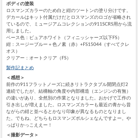
ボディの塗装
ロスマンズカラーのため白と紺のツートンの塗り分けです。
デカールはキット付属だけだとロスマンズのロゴが省略され
ているので、ミュージアムコレクションの911SCRS用から流
用しました。
ベース色：ピュアホワイト（フィニッシャーズ以下FS）
紺：スージーブルー＋色ノ素（赤）+FS15044（すべてクレ
オス）
クリアー：オートクリア（FS）
製作記まとめ
＜感想＞
前作の911フラットノーズに続きリトラクタブル開閉点灯2
連続でしたが、結構軸の角度や内部構造（エンジンの有無）
の違いがあり、全然別の作業となりました。おかげで工作の
引き出しが増えました。ロスマンズカラーも最近の青から昔
ながらの紺と並べるとかなり印象が異なるものとなりまし
た。でもね、どちらもロスマンズポルシェなんですよー。や
っぱりかっこええー！
＜撮影データ＞