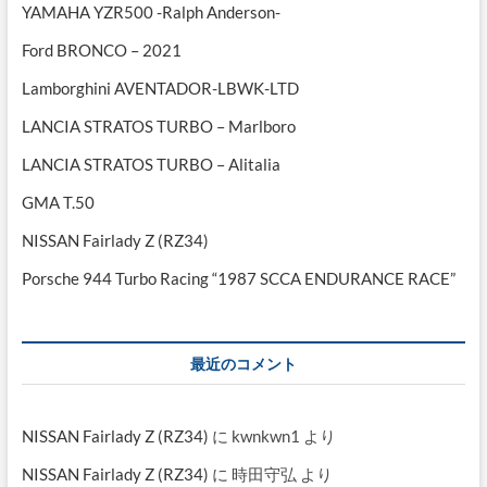
YAMAHA YZR500 -Ralph Anderson-
Ford BRONCO – 2021
Lamborghini AVENTADOR-LBWK-LTD
LANCIA STRATOS TURBO – Marlboro
LANCIA STRATOS TURBO – Alitalia
GMA T.50
NISSAN Fairlady Z (RZ34)
Porsche 944 Turbo Racing “1987 SCCA ENDURANCE RACE”
最近のコメント
NISSAN Fairlady Z (RZ34)
に
kwnkwn1
より
NISSAN Fairlady Z (RZ34)
に
時田守弘
より