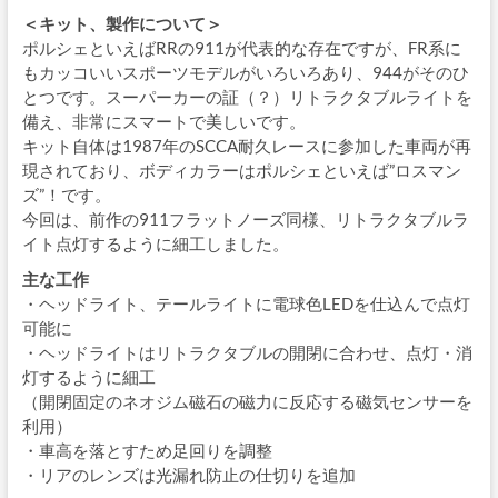
＜キット、製作について＞
ポルシェといえばRRの911が代表的な存在ですが、FR系に
もカッコいいスポーツモデルがいろいろあり、944がそのひ
とつです。スーパーカーの証（？）リトラクタブルライトを
備え、非常にスマートで美しいです。
キット自体は1987年のSCCA耐久レースに参加した車両が再
現されており、ボディカラーはポルシェといえば”ロスマン
ズ”！です。
今回は、前作の911フラットノーズ同様、リトラクタブルラ
イト点灯するように細工しました。
主な工作
・ヘッドライト、テールライトに電球色LEDを仕込んで点灯
可能に
・ヘッドライトはリトラクタブルの開閉に合わせ、点灯・消
灯するように細工
（開閉固定のネオジム磁石の磁力に反応する磁気センサーを
利用）
・車高を落とすため足回りを調整
・リアのレンズは光漏れ防止の仕切りを追加