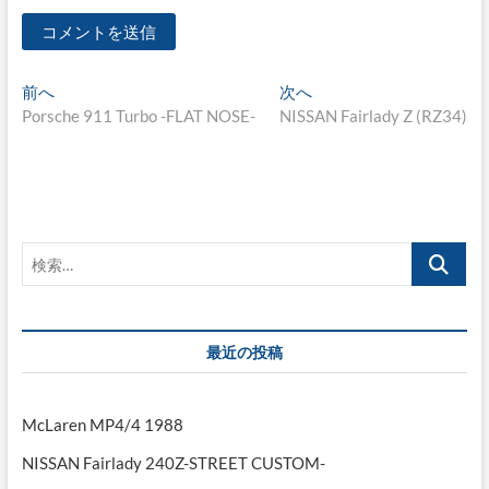
投
過
次
前へ
次へ
去
の
Porsche 911 Turbo -FLAT NOSE-
NISSAN Fairlady Z (RZ34)
稿
の
投
ナ
投
稿:
稿:
ビ
ゲ
検
ー
索…
シ
ョ
最近の投稿
ン
McLaren MP4/4 1988
NISSAN Fairlady 240Z-STREET CUSTOM-