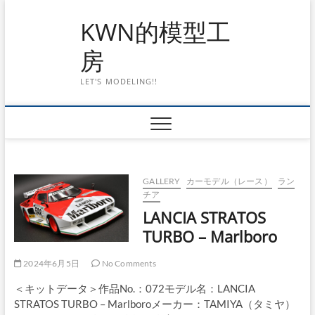
Skip
KWN的模型工
to
content
房
LET'S MODELING!!
GALLERY
カーモデル（レース）
ラン
チア
LANCIA STRATOS
TURBO – Marlboro
2024年6月5日
No Comments
＜キットデータ＞作品No.：072モデル名：LANCIA
STRATOS TURBO – Marlboroメーカー：TAMIYA（タミヤ）