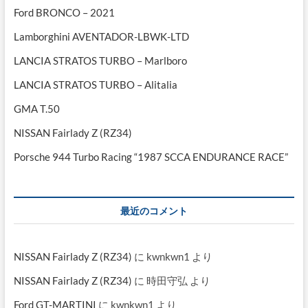
Ford BRONCO – 2021
Lamborghini AVENTADOR-LBWK-LTD
LANCIA STRATOS TURBO – Marlboro
LANCIA STRATOS TURBO – Alitalia
GMA T.50
NISSAN Fairlady Z (RZ34)
Porsche 944 Turbo Racing “1987 SCCA ENDURANCE RACE”
最近のコメント
NISSAN Fairlady Z (RZ34)
に
kwnkwn1
より
NISSAN Fairlady Z (RZ34)
に
時田守弘
より
Ford GT-MARTINI
に
kwnkwn1
より