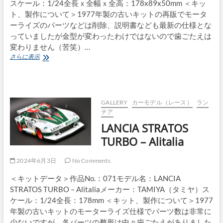
スケール：1/24全長ｘ全幅ｘ全高：178x89x50mm ＜キッ
ト、製作について＞1977年製の古いキットの再販でモータ
ーライズのパーツなどは削除、説明書なども最新の仕様とな
っていましたが金型が変わったわけではないので歯ごたえは
変わりません（苦笑）…
LANCIA
さらに表示
STRATOS
TURBO
–
Marlboro
GALLERY
カーモデル（レース）
ラン
チア
LANCIA STRATOS
TURBO – Alitalia
2024年6月3日
No Comments
＜キットデータ＞作品No.：071モデル名：LANCIA
STRATOS TURBO – Alitaliaメーカー：TAMIYA（タミヤ）ス
ケール：1/24全長：178mm ＜キット、製作について＞1977
年製の古いキットのモーターライズ仕様でパーツ数は非常に
少ないですが、各パーツの整形は中々歯ごたえがありました