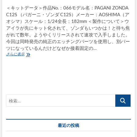
＜キットデータ＞作品No.：066モデル名：PAGANI ZONDA
C12S （パガーニ・ゾンダ C12S）メーカー：AOSHIMA（ア
オシマ）スケール：1/24全長：182mm ＜製作について＞ウ
アイラが先にキット化されて、ゾンダもいつかは！と待ち焦
がれて数年。ようやくリリースされて速攻で入手しました。
今回は同時発売の純正のエッチングパーツを使用し、別パー
ツになっているんだけどなぜか接着固定の…
PAGANI
さらに表示
ZONDA
C12S
検
索…
最近の投稿