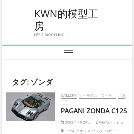
Skip
KWN的模型工
to
content
房
LET'S MODELING!!
タグ:
ゾンダ
GALLERY
カーモデル（ロード）
パガ
ーニ
PAGANI ZONDA C12S
2022年7月29日
No Comments
1/24
アオシマ
ゾンダ
パガーニ