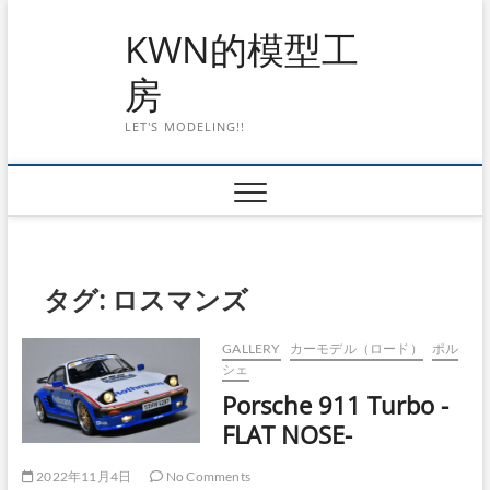
Skip
KWN的模型工
to
content
房
LET'S MODELING!!
タグ:
ロスマンズ
GALLERY
カーモデル（ロード）
ポル
シェ
Porsche 911 Turbo -
FLAT NOSE-
2022年11月4日
No Comments