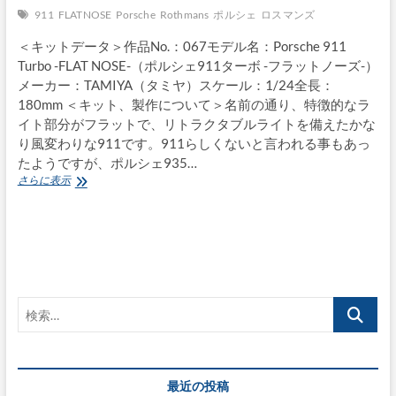
911
FLATNOSE
Porsche
Rothmans
ポルシェ
ロスマンズ
＜キットデータ＞作品No.：067モデル名：Porsche 911
Turbo -FLAT NOSE-（ポルシェ911ターボ -フラットノーズ-）
メーカー：TAMIYA（タミヤ）スケール：1/24全長：
180mm ＜キット、製作について＞名前の通り、特徴的なラ
イト部分がフラットで、リトラクタブルライトを備えたかな
り風変わりな911です。911らしくないと言われる事もあっ
たようですが、ポルシェ935…
Porsche
さらに表示
911
Turbo
-
FLAT
NOSE-
検
索…
最近の投稿